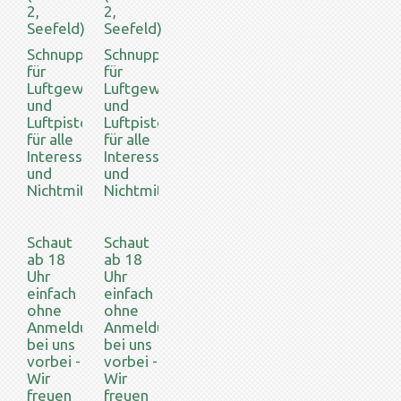
2,
2,
Seefeld)
Seefeld)
Schnupperschießen
Schnupperschießen
für
für
Luftgewehr
Luftgewehr
und
und
Luftpistole
Luftpistole
für alle
für alle
Interessierten
Interessierten
und
und
Nichtmitglieder.
Nichtmitglieder.
Schaut
Schaut
ab 18
ab 18
Uhr
Uhr
einfach
einfach
ohne
ohne
Anmeldung
Anmeldung
bei uns
bei uns
vorbei -
vorbei -
Wir
Wir
freuen
freuen