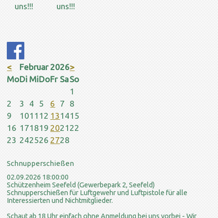
uns!!!
uns!!!
<
Februar 2026
>
ntag
enstag
ttwoch
nnerstag
eitag
mstag
nntag
Mo
Di
Mi
Do
Fr
Sa
So
1
2
3
4
5
6
7
8
9
10
11
12
13
14
15
16
17
18
19
20
21
22
23
24
25
26
27
28
Schnupperschießen
02.09.2026 18:00:00
Schützenheim Seefeld (Gewerbepark 2, Seefeld)
Schnupperschießen für Luftgewehr und Luftpistole für alle
Interessierten und Nichtmitglieder.
Schaut ab 18 Uhr einfach ohne Anmeldung bei uns vorbei - Wir