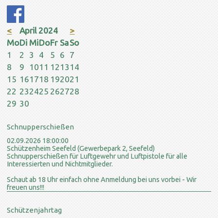
<
April 2024
>
ntag
enstag
ttwoch
nnerstag
eitag
mstag
nntag
Mo
Di
Mi
Do
Fr
Sa
So
1
2
3
4
5
6
7
8
9
10
11
12
13
14
15
16
17
18
19
20
21
22
23
24
25
26
27
28
29
30
Schnupperschießen
02.09.2026 18:00:00
Schützenheim Seefeld (Gewerbepark 2, Seefeld)
Schnupperschießen für Luftgewehr und Luftpistole für alle
Interessierten und Nichtmitglieder.
Schaut ab 18 Uhr einfach ohne Anmeldung bei uns vorbei - Wir
freuen uns!!!
Schützenjahrtag