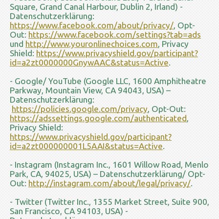
Square, Grand Canal Harbour, Dublin 2, Irland) -
Datenschutzerklärung:
https://www.facebook.com/about/privacy/
, Opt-
Out:
https://www.facebook.com/settings?tab=ads
und
http://www.youronlinechoices.com
, Privacy
Shield:
https://www.privacyshield.gov/participant?
id=a2zt0000000GnywAAC&status=Active
.
- Google/ YouTube (Google LLC, 1600 Amphitheatre
Parkway, Mountain View, CA 94043, USA) –
Datenschutzerklärung:
https://policies.google.com/privacy
, Opt-Out:
https://adssettings.google.com/authenticated
,
Privacy Shield:
https://www.privacyshield.gov/participant?
id=a2zt000000001L5AAI&status=Active
.
- Instagram (Instagram Inc., 1601 Willow Road, Menlo
Park, CA, 94025, USA) – Datenschutzerklärung/ Opt-
Out:
http://instagram.com/about/legal/privacy/
.
- Twitter (Twitter Inc., 1355 Market Street, Suite 900,
San Francisco, CA 94103, USA) -