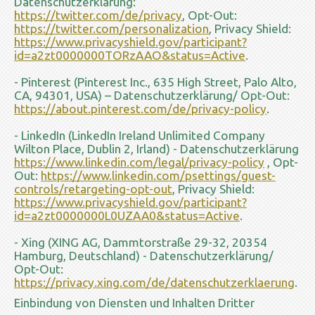
Datenschutzerklärung:
https://twitter.com/de/privacy
, Opt-Out:
https://twitter.com/personalization
, Privacy Shield:
https://www.privacyshield.gov/participant?
id=a2zt0000000TORzAAO&status=Active
.
- Pinterest (Pinterest Inc., 635 High Street, Palo Alto,
CA, 94301, USA) – Datenschutzerklärung/ Opt-Out:
https://about.pinterest.com/de/privacy-policy
.
- LinkedIn (LinkedIn Ireland Unlimited Company
Wilton Place, Dublin 2, Irland) - Datenschutzerklärung
https://www.linkedin.com/legal/privacy-policy
, Opt-
Out:
https://www.linkedin.com/psettings/guest-
controls/retargeting-opt-out
, Privacy Shield:
https://www.privacyshield.gov/participant?
id=a2zt0000000L0UZAA0&status=Active
.
- Xing (XING AG, Dammtorstraße 29-32, 20354
Hamburg, Deutschland) - Datenschutzerklärung/
Opt-Out:
https://privacy.xing.com/de/datenschutzerklaerung
.
Einbindung von Diensten und Inhalten Dritter